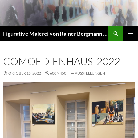
Zum
Inhalt
springen
Suchen
Figurative Malerei von Rainer Bergmann M.A.
PRIMÄR
MENÜ
COMOEDIENHAUS_2022
OKTOBER 15, 2022
600 × 450
AUSSTELLUNGEN