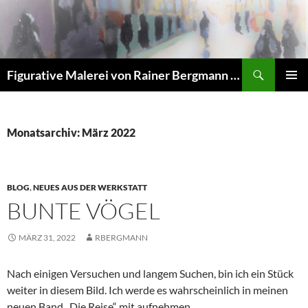
Zum
Inhalt
springen
Suchen
Figurative Malerei von Rainer Bergmann M.A.
PRIMÄR
MENÜ
Monatsarchiv: März 2022
BLOG
,
NEUES AUS DER WERKSTATT
BUNTE VÖGEL
MÄRZ 31, 2022
RBERGMANN
Nach einigen Versuchen und langem Suchen, bin ich ein Stück
weiter in diesem Bild. Ich werde es wahrscheinlich in meinen
neuen Band „Die Reise“ mit aufnehmen.