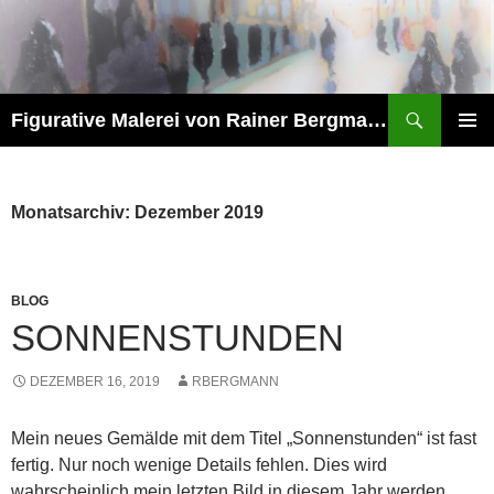
Zum
Inhalt
springen
Suchen
Figurative Malerei von Rainer Bergmann M.A.
PRIMÄR
MENÜ
Monatsarchiv: Dezember 2019
BLOG
SONNENSTUNDEN
DEZEMBER 16, 2019
RBERGMANN
Mein neues Gemälde mit dem Titel „Sonnenstunden“ ist fast
fertig. Nur noch wenige Details fehlen. Dies wird
wahrscheinlich mein letzten Bild in diesem Jahr werden.