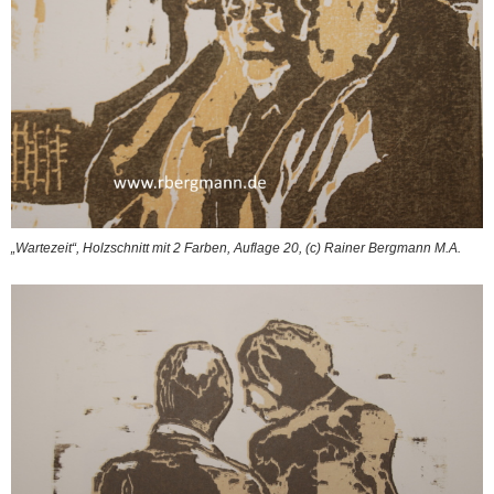
„Wartezeit“, Holzschnitt mit 2 Farben, Auflage 20, (c) Rainer Bergmann M.A.