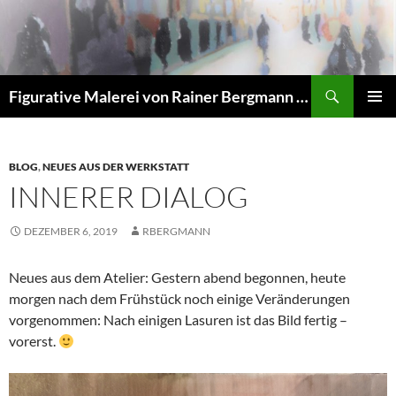
Zum
Inhalt
springen
Suchen
Figurative Malerei von Rainer Bergmann M.A.
PRIMÄR
MENÜ
BLOG
,
NEUES AUS DER WERKSTATT
INNERER DIALOG
DEZEMBER 6, 2019
RBERGMANN
Neues aus dem Atelier: Gestern abend begonnen, heute
morgen nach dem Frühstück noch einige Veränderungen
vorgenommen: Nach einigen Lasuren ist das Bild fertig –
vorerst.