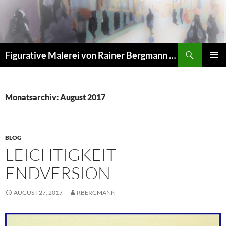
Zum
Inhalt
springen
Suchen
Figurative Malerei von Rainer Bergmann M.A.
PRIMÄR
MENÜ
Monatsarchiv: August 2017
BLOG
LEICHTIGKEIT –
ENDVERSION
AUGUST 27, 2017
RBERGMANN