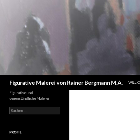
Zum
Inhalt
springen
Suchen
Figurative Malerei von Rainer Bergmann M.A.
WILL
Figurative und
gegenständliche Malerei
Suchen
nach:
PROFIL