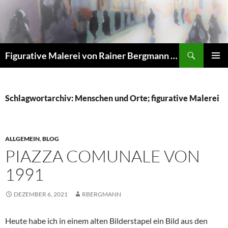
Zum
Inhalt
springen
Suchen
Figurative Malerei von Rainer Bergmann M.A.
PRIMÄR
MENÜ
Schlagwortarchiv: Menschen und Orte; figurative Malerei
ALLGEMEIN
,
BLOG
PIAZZA COMUNALE VON
1991
DEZEMBER 6, 2021
RBERGMANN
Heute habe ich in einem alten Bilderstapel ein Bild aus den