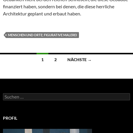
finanziert haben, sondern bei denen, die diese herrliche
Architektur geplant und erbaut haben.
MENSCHEN UND ORTE; FIGURATIVE MALEREI
Beitragsnavigation
1
2
NÄCHSTE →
Suchen
nach:
PROFIL