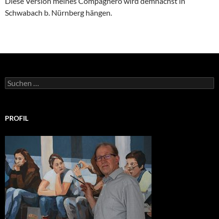
Diese Version meines Compagnero wird demnächst in
Schwabach b. Nürnberg hängen.
Suchen
nach:
PROFIL