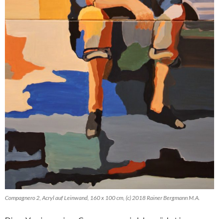
Compagnero 2, Acryl auf Leinwand, 160 x 100 cm, (c) 2018 Rainer Bergmann M.A.