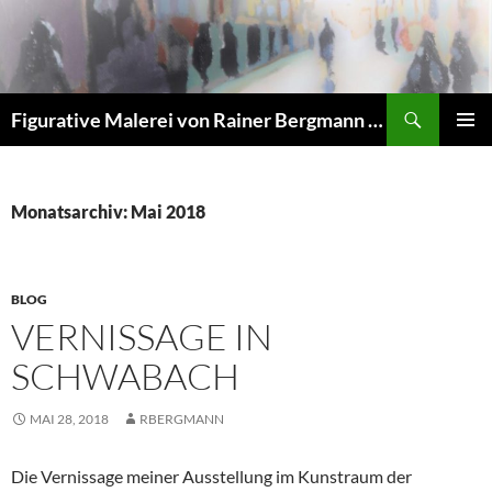
Zum
Inhalt
springen
Suchen
Figurative Malerei von Rainer Bergmann M.A.
PRIMÄR
MENÜ
Monatsarchiv: Mai 2018
BLOG
VERNISSAGE IN
SCHWABACH
MAI 28, 2018
RBERGMANN
Die Vernissage meiner Ausstellung im Kunstraum der