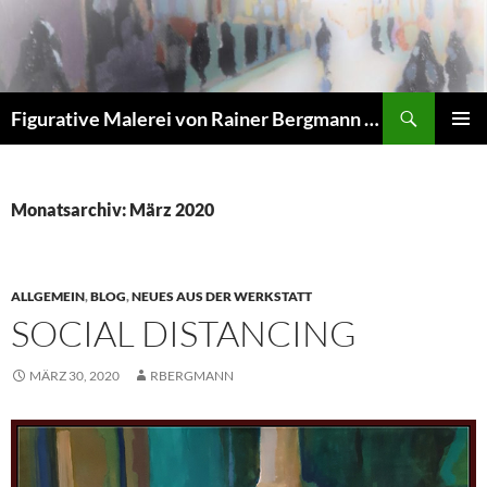
Zum
Inhalt
springen
Suchen
Figurative Malerei von Rainer Bergmann M.A.
PRIMÄR
MENÜ
Monatsarchiv: März 2020
ALLGEMEIN
,
BLOG
,
NEUES AUS DER WERKSTATT
SOCIAL DISTANCING
MÄRZ 30, 2020
RBERGMANN