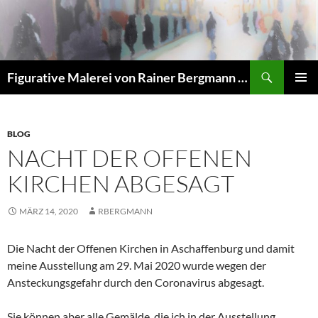
Zum
Inhalt
springen
Suchen
Figurative Malerei von Rainer Bergmann M.A.
PRIMÄR
MENÜ
BLOG
NACHT DER OFFENEN
KIRCHEN ABGESAGT
MÄRZ 14, 2020
RBERGMANN
Die Nacht der Offenen Kirchen in Aschaffenburg und damit
meine Ausstellung am 29. Mai 2020 wurde wegen der
Ansteckungsgefahr durch den Coronavirus abgesagt.
Sie können aber alle Gemälde, die ich in der Ausstellung