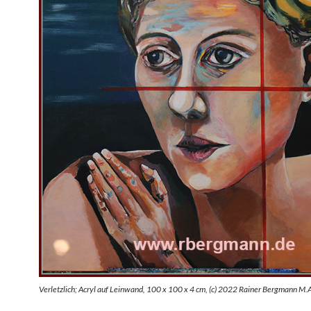
Verletzlich; Acryl auf Leinwand, 100 x 100 x 4 cm, (c) 2022 Rainer Bergmann M.