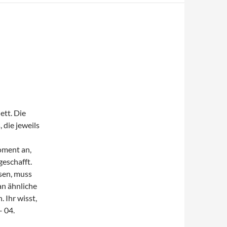
ett. Die
 die jeweils
oment an,
geschafft.
sen, muss
an ähnliche
 Ihr wisst,
 04.