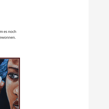
am es noch
 gewonnen.