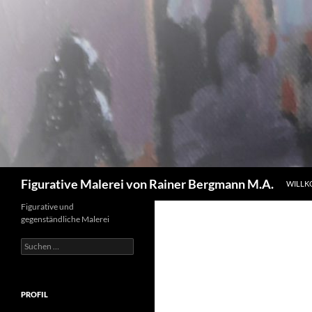
Zum
Inhalt
springen
Suchen
Figurative Malerei von Rainer Bergmann M.A.
WILL
Figurative und
gegenständliche Malerei
Suchen
nach:
PROFIL