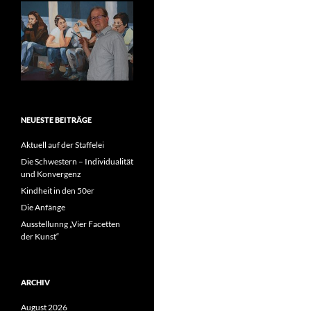
NEUESTE BEITRÄGE
Aktuell auf der Staffelei
Die Schwestern – Individualität
und Konvergenz
Kindheit in den 50er
Die Anfänge
Ausstellunng „Vier Facetten
der Kunst“
ARCHIV
August 2026