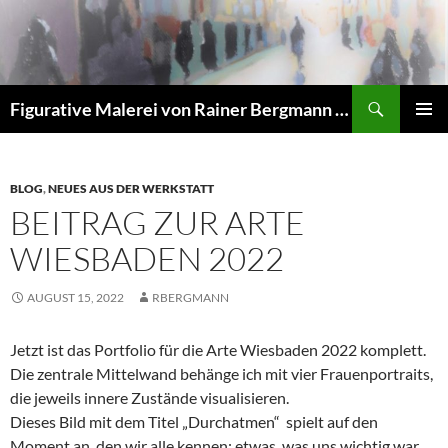
Zum
Inhalt
springen
Suchen
Figurative Malerei von Rainer Bergmann M.A.
PRIMÄR
MENÜ
BLOG
,
NEUES AUS DER WERKSTATT
BEITRAG ZUR ARTE
WIESBADEN 2022
AUGUST 15, 2022
RBERGMANN
Jetzt ist das Portfolio für die Arte Wiesbaden 2022 komplett.
Die zentrale Mittelwand behänge ich mit vier Frauenportraits,
die jeweils innere Zustände visualisieren.
Dieses Bild mit dem Titel „Durchatmen“ spielt auf den
Moment an, den wir alle kennen: etwas, was uns wichtig war