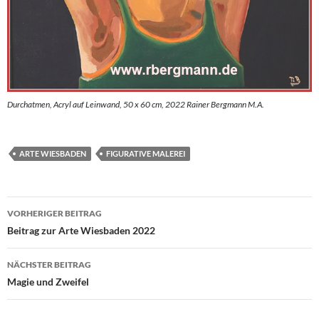
Durchatmen, Acryl auf Leinwand, 50 x 60 cm, 2022 Rainer Bergmann M.A.
ARTE WIESBADEN
FIGURATIVE MALEREI
Beitragsnavigation
VORHERIGER BEITRAG
Beitrag zur Arte Wiesbaden 2022
NÄCHSTER BEITRAG
Magie und Zweifel