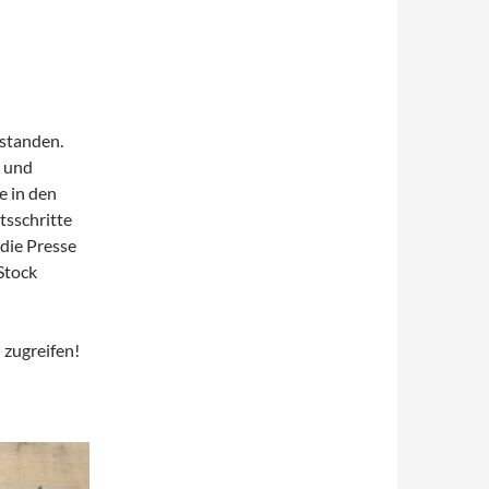
tstanden.
- und
e in den
tsschritte
 die Presse
Stock
l zugreifen!