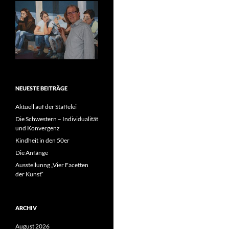
NEUESTE BEITRÄGE
Aktuell auf der Staffelei
Die Schwestern – Individualität
und Konvergenz
Kindheit in den 50er
Die Anfänge
Ausstellunng „Vier Facetten
der Kunst“
ARCHIV
August 2026