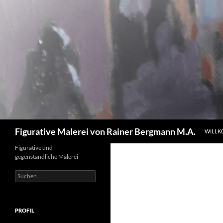
Zum
Inhalt
springen
Suchen
Figurative Malerei von Rainer Bergmann M.A.
WILL
Figurative und
gegenständliche Malerei
Suchen
nach:
PROFIL