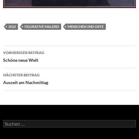
2022
FIGURATIVE MALEREI
MENSCHEN UND ORTE
Beitragsnavigation
VORHERIGER BEITRAG
Schöne neue Welt
NÄCHSTER BEITRAG
Auszeit am Nachmittag
Suchen
nach: