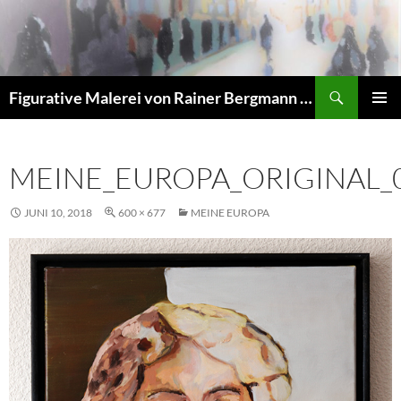
Zum
Inhalt
springen
Suchen
Figurative Malerei von Rainer Bergmann M.A.
PRIMÄR
MENÜ
MEINE_EUROPA_ORIGINAL_
JUNI 10, 2018
600 × 677
MEINE EUROPA