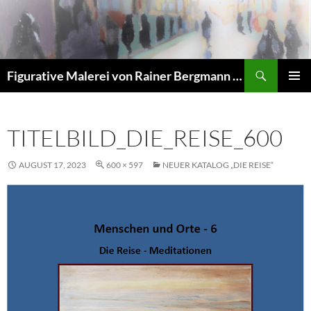
Zum
Inhalt
springen
Suchen
Figurative Malerei von Rainer Bergmann M.A.
PRIMÄR
MENÜ
TITELBILD_DIE_REISE_600
AUGUST 17, 2023
600 × 597
NEUER KATALOG „DIE REISE“