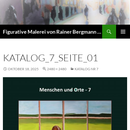
Zum
Inhalt
springen
Suchen
Figurative Malerei von Rainer Bergmann M.A.
PRIMÄR
MENÜ
KATALOG_7_SEITE_01
OKTOBER 18, 2025
2480 × 2480
KATALOG NR 7