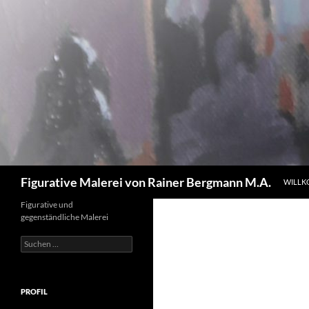
Zum
Inhalt
springen
Suchen
Figurative Malerei von Rainer Bergmann M.A.
WILL
Figurative und
gegenständliche Malerei
Suchen
nach:
PROFIL