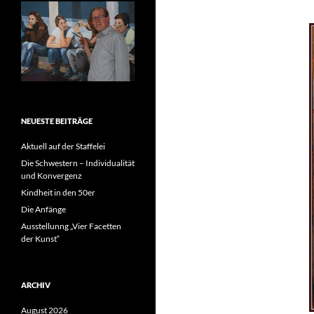
NEUESTE BEITRÄGE
Aktuell auf der Staffelei
Die Schwestern – Individualität
und Konvergenz
Kindheit in den 50er
Die Anfänge
Ausstellunng „Vier Facetten
der Kunst“
ARCHIV
August 2026