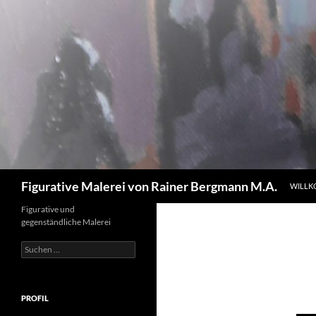
Zum
Inhalt
springen
Suchen
Figurative Malerei von Rainer Bergmann M.A.
WILL
Figurative und
gegenständliche Malerei
Suchen
nach:
PROFIL