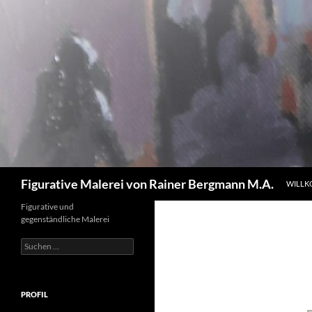
Zum
Inhalt
springen
Suchen
Figurative Malerei von Rainer Bergmann M.A.
WILL
Figurative und
gegenständliche Malerei
Suchen
nach:
PROFIL