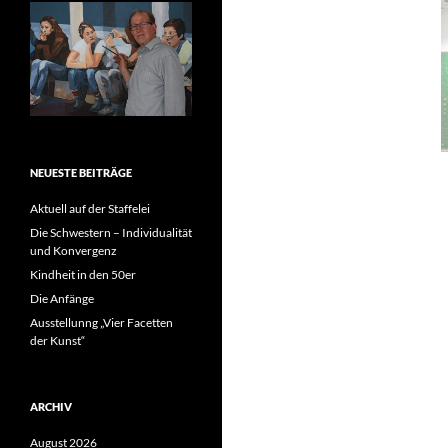
NEUESTE BEITRÄGE
Aktuell auf der Staffelei
Die Schwestern – Individualität
und Konvergenz
Kindheit in den 50er
Die Anfänge
Ausstellunng „Vier Facetten
der Kunst“
ARCHIV
August 2026