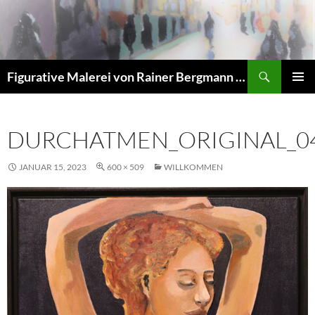
Zum
Inhalt
springen
Suchen
Figurative Malerei von Rainer Bergmann M.A.
PRIMÄR
MENÜ
DURCHATMEN_ORIGINAL_0
JANUAR 15, 2023
600 × 509
WILLKOMMEN