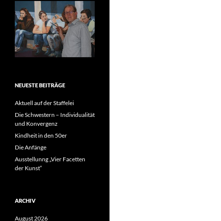
NEUESTE BEITRÄGE
Aktuell auf der Staffelei
Die Schwestern – Individualität
und Konvergenz
Kindheit in den 50er
Die Anfänge
Ausstellunng „Vier Facetten
der Kunst“
ARCHIV
August 2026