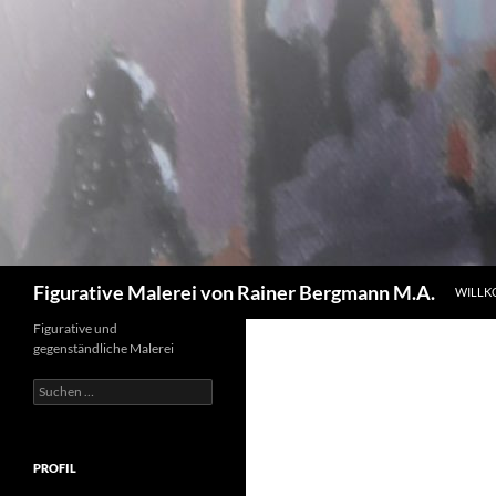
Zum
Inhalt
springen
Suchen
Figurative Malerei von Rainer Bergmann M.A.
WILL
Figurative und
gegenständliche Malerei
Suchen
nach:
PROFIL