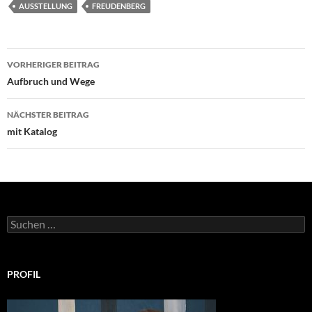
AUSSTELLUNG
FREUDENBERG
Beitragsnavigation
VORHERIGER BEITRAG
Aufbruch und Wege
NÄCHSTER BEITRAG
mit Katalog
Suchen
nach:
PROFIL