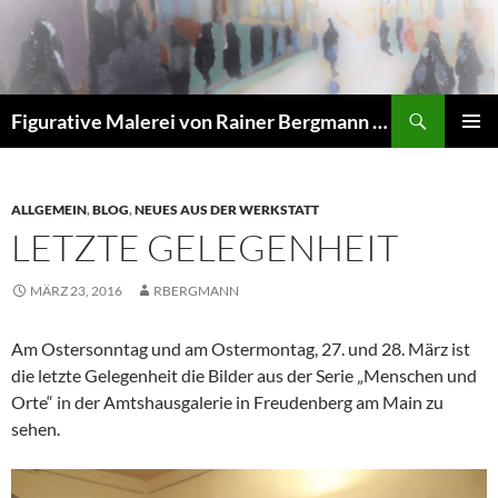
Zum
Inhalt
springen
Suchen
Figurative Malerei von Rainer Bergmann M.A.
PRIMÄR
MENÜ
ALLGEMEIN
,
BLOG
,
NEUES AUS DER WERKSTATT
LETZTE GELEGENHEIT
MÄRZ 23, 2016
RBERGMANN
Am Ostersonntag und am Ostermontag, 27. und 28. März ist
die letzte Gelegenheit die Bilder aus der Serie „Menschen und
Orte“ in der Amtshausgalerie in Freudenberg am Main zu
sehen.