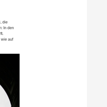
, die
n: In den
t.
 wie auf