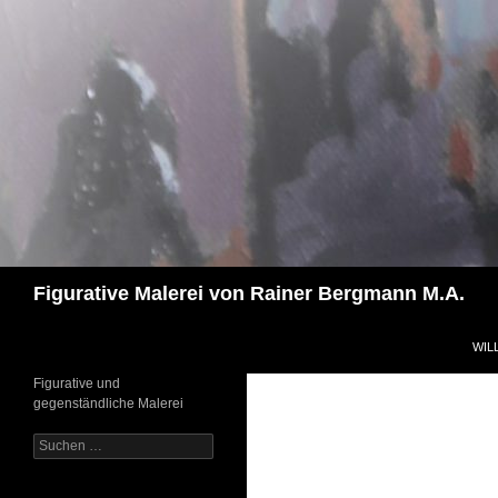
Zum
Inhalt
springen
Suchen
Figurative Malerei von Rainer Bergmann M.A.
WIL
Figurative und
gegenständliche Malerei
Suchen
nach: