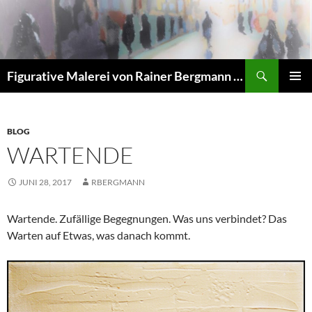
Zum
Inhalt
springen
Suchen
Figurative Malerei von Rainer Bergmann M.A.
PRIMÄR
MENÜ
BLOG
WARTENDE
JUNI 28, 2017
RBERGMANN
Wartende. Zufällige Begegnungen. Was uns verbindet? Das
Warten auf Etwas, was danach kommt.