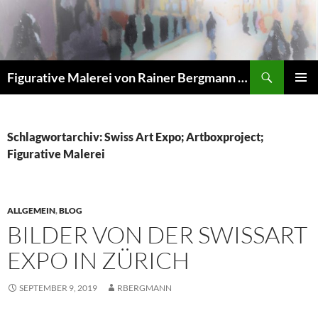
Zum
Inhalt
springen
Suchen
Figurative Malerei von Rainer Bergmann M.A.
PRIMÄR
MENÜ
Schlagwortarchiv: Swiss Art Expo; Artboxproject;
Figurative Malerei
ALLGEMEIN
,
BLOG
BILDER VON DER SWISSART
EXPO IN ZÜRICH
SEPTEMBER 9, 2019
RBERGMANN