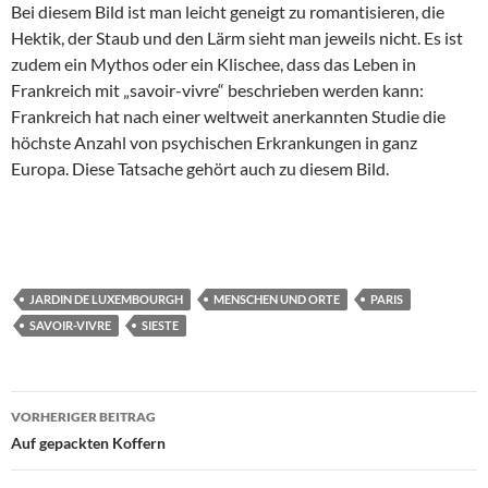
Bei diesem Bild ist man leicht geneigt zu romantisieren, die
Hektik, der Staub und den Lärm sieht man jeweils nicht. Es ist
zudem ein Mythos oder ein Klischee, dass das Leben in
Frankreich mit „savoir-vivre“ beschrieben werden kann:
Frankreich hat nach einer weltweit anerkannten Studie die
höchste Anzahl von psychischen Erkrankungen in ganz
Europa. Diese Tatsache gehört auch zu diesem Bild.
JARDIN DE LUXEMBOURGH
MENSCHEN UND ORTE
PARIS
SAVOIR-VIVRE
SIESTE
Beitragsnavigation
VORHERIGER BEITRAG
Auf gepackten Koffern