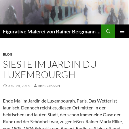
Zum
Inhalt
springen
Suchen
Figurative Malerei von Rainer Bergmann M.A.
PRIMÄR
MENÜ
BLOG
SIESTE IM JARDIN DU
LUXEMBOURGH
JUNI 25, 2018
RBERGMANN
Ende Mai im Jardin de Luxembourgh, Paris. Das Wetter ist
launisch. Dennoch reicht es, diesen Ort mitten in der
hektischen und lauten Stadt, der schon immer eine Oase der
Ruhe und der Schönheit war, zu genießen. Rainer Maria Rilke,
von 1905-1906 Sekretär von August Rodin, saß hier oft und