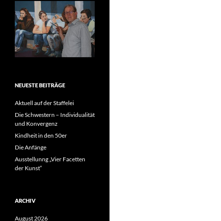
NEUESTE BEITRÄGE
Aktuell auf der Staffelei
Die Schwestern – Individualität
und Konvergenz
Kindheit in den 50er
Die Anfänge
Ausstellunng „Vier Facetten
der Kunst“
ARCHIV
August 2026