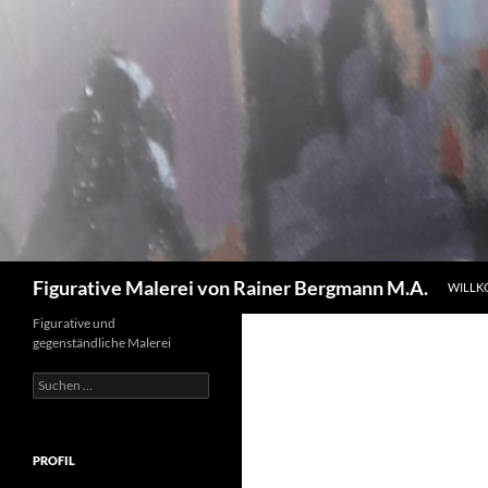
Zum
Inhalt
springen
Suchen
Figurative Malerei von Rainer Bergmann M.A.
WILL
Figurative und
gegenständliche Malerei
Suchen
nach:
PROFIL