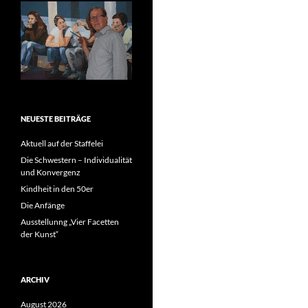
NEUESTE BEITRÄGE
Aktuell auf der Staffelei
Die Schwestern – Individualität
und Konvergenz
Kindheit in den 50er
Die Anfänge
Ausstellunng „Vier Facetten
der Kunst“
ARCHIV
August 2026