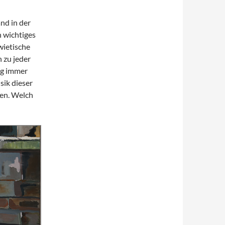
nd in der
 wichtiges
wietische
 zu jeder
ng immer
sik dieser
ren. Welch