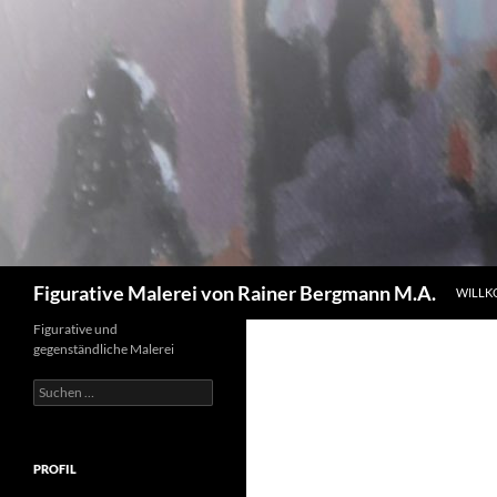
Zum
Inhalt
springen
Suchen
Figurative Malerei von Rainer Bergmann M.A.
WILL
Figurative und
gegenständliche Malerei
Suchen
nach:
PROFIL