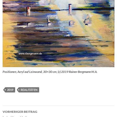
Positionen, Acryl auf Leinwand, 30×30 cm, (c) 2019 Rainer Bergmann M.A.
2019
REALITÄTEN
Beitragsnavigation
VORHERIGER BEITRAG