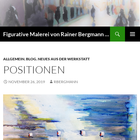
Zum
Inhalt
springen
Suchen
Figurative Malerei von Rainer Bergmann M.A.
PRIMÄR
MENÜ
ALLGEMEIN
,
BLOG
,
NEUES AUS DER WERKSTATT
POSITIONEN
NOVEMBER 26, 2019
RBERGMANN