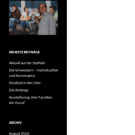
NEUESTE BEITRÄGE
Aktuell auf der Staffelei
Die Schwestern – Individualität
und Konvergenz
Kindheit in den 50er
Die Anfänge
Ausstellunng „Vier Facetten
der Kunst“
ARCHIV
August 2026