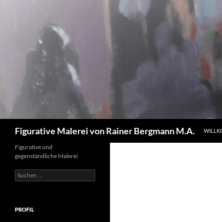
Zum
Inhalt
springen
Suchen
Figurative Malerei von Rainer Bergmann M.A.
WILL
Figurative und
gegenständliche Malerei
Suchen
nach:
PROFIL