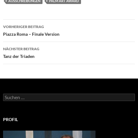
AUSSCHREIBUNGEN
PALM ART AWARD
Beitragsnavigation
VORHERIGER BEITRAG
Piazza Roma – Finale Version
NÄCHSTER BEITRAG
Tanz der Triaden
Suchen
nach:
PROFIL