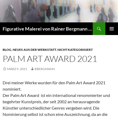
Zum
Inhalt
springen
Suchen
Figurative Malerei von Rainer Bergmann M.A.
PRIMÄR
MENÜ
BLOG
,
NEUES AUS DER WERKSTATT
,
NICHT KATEGORISIERT
PALM ART AWARD 2021
MÄRZ 9, 2021
RBERGMANN
Drei meiner Werke wurden für den Palm Art Award 2021
nominiert.
Der Palm Art Award ist ein international renommierter und
begehrter Kunstpreis, der seit 2002 an herausragende
Künstler unterschiedlicher Genres vergeben wird. Die
Nominierung selbst ist schon eine Auszeichnung, da an die