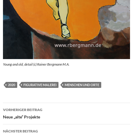
Young and old, detail (c) Rainer Bergmann M.A.
2020
FIGURATIVE MALEREI
MENSCHEN UND ORTE
Beitragsnavigation
VORHERIGER BEITRAG
Neue „alte“ Projekte
NÄCHSTER BEITRAG