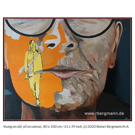
Young an old, oil on canvas, 80 x 100 cm / 31 x 39 inch, (c) 2020 Rainer Bergmann M.A.