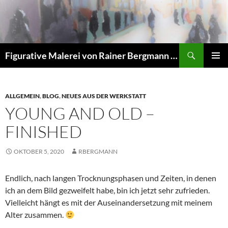
Zum
Inhalt
springen
Suchen
Figurative Malerei von Rainer Bergmann M.A.
PRIMÄR
MENÜ
ALLGEMEIN
,
BLOG
,
NEUES AUS DER WERKSTATT
YOUNG AND OLD –
FINISHED
OKTOBER 5, 2020
RBERGMANN
Endlich, nach langen Trocknungsphasen und Zeiten, in denen
ich an dem Bild gezweifelt habe, bin ich jetzt sehr zufrieden.
Vielleicht hängt es mit der Auseinandersetzung mit meinem
Alter zusammen.