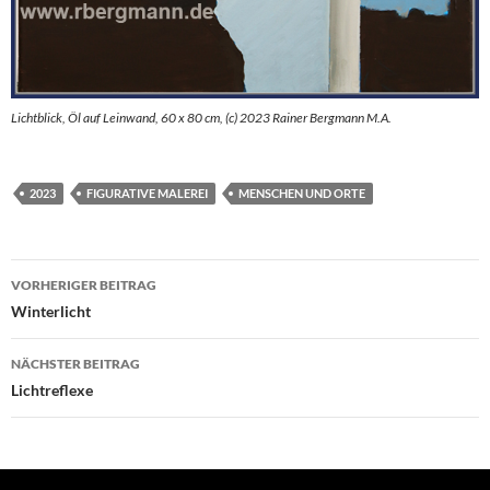
Lichtblick, Öl auf Leinwand, 60 x 80 cm, (c) 2023 Rainer Bergmann M.A.
2023
FIGURATIVE MALEREI
MENSCHEN UND ORTE
Beitragsnavigation
VORHERIGER BEITRAG
Winterlicht
NÄCHSTER BEITRAG
Lichtreflexe