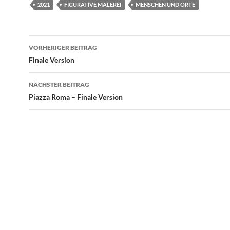
2021
FIGURATIVE MALEREI
MENSCHEN UND ORTE
Beitragsnavigation
VORHERIGER BEITRAG
Finale Version
NÄCHSTER BEITRAG
Piazza Roma – Finale Version