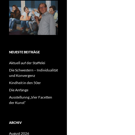
NEUESTE BEITRÄGE
Aktuell auf der Staffelei
Die Schwestern – Individualität
und Konvergenz
Kindheit in den 50er
Die Anfänge
Ausstellunng „Vier Facetten
der Kunst“
ARCHIV
August 2026