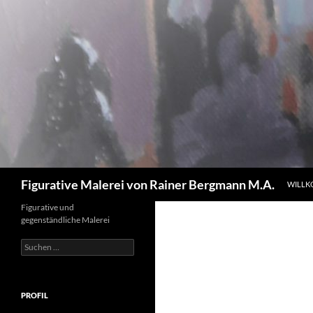
Zum
Inhalt
springen
Suchen
Figurative Malerei von Rainer Bergmann M.A.
WILL
Figurative und
gegenständliche Malerei
Suchen
nach:
PROFIL