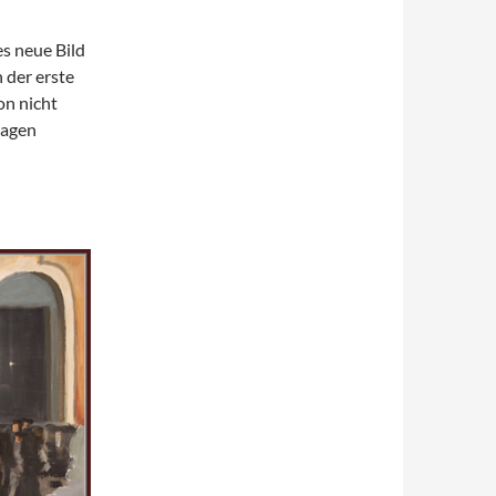
es neue Bild
 der erste
on nicht
ragen